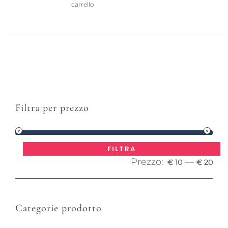
carrello
Filtra per prezzo
Pre
Pre
FILTRA
Prezzo:
—
Mi
Ma
€ 10
€ 20
Categorie prodotto