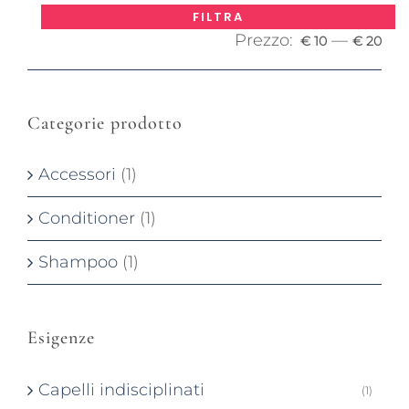
Pre
Pre
FILTRA
Prezzo:
—
Mi
Ma
€ 10
€ 20
Categorie prodotto
Accessori
(1)
Conditioner
(1)
Shampoo
(1)
Esigenze
Capelli indisciplinati
(1)