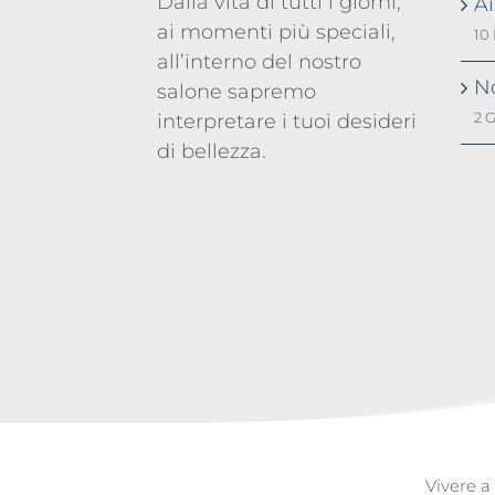
Dalla vita di tutti i giorni,
A
ai momenti più speciali,
10
all’interno del nostro
No
salone sapremo
2 
interpretare i tuoi desideri
di bellezza.
Vivere a