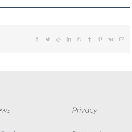
l
Facebook
Twitter
Reddit
LinkedIn
WhatsApp
Tumblr
Pinterest
Vk
Ema
ews
Privacy