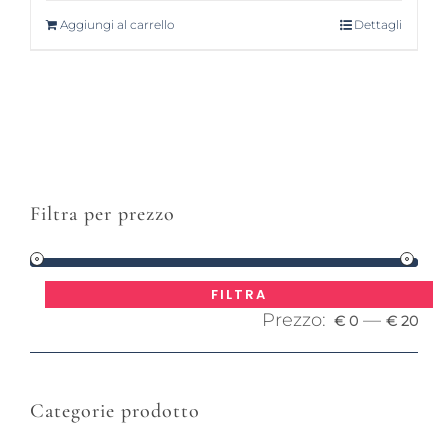
Aggiungi al carrello
Dettagli
Filtra per prezzo
Pre
Pre
FILTRA
Prezzo:
—
Mi
Ma
€ 0
€ 20
Categorie prodotto