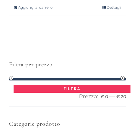
Aggiungi al carrello
Dettagli
Filtra per prezzo
Pre
Pre
FILTRA
Prezzo:
—
Mi
Ma
€ 0
€ 20
Categorie prodotto