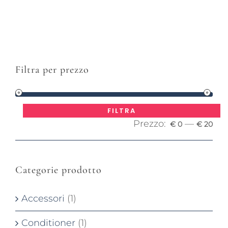
Filtra per prezzo
Pre
Pre
FILTRA
Prezzo:
—
Mi
Ma
€ 0
€ 20
Categorie prodotto
Accessori
(1)
Conditioner
(1)