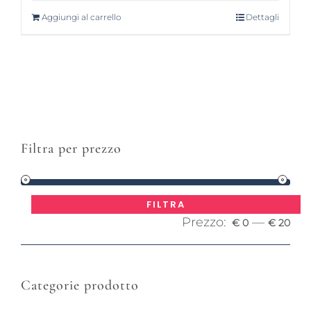
Aggiungi al carrello
Dettagli
Filtra per prezzo
Pre
Pre
FILTRA
Prezzo:
—
Mi
Ma
€ 0
€ 20
Categorie prodotto