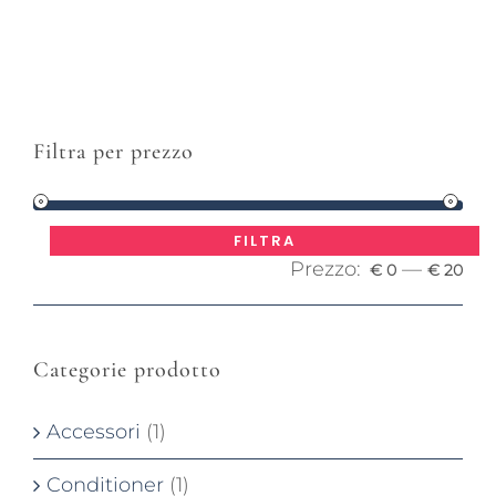
Filtra per prezzo
Pre
Pre
FILTRA
Prezzo:
—
Mi
Ma
€ 0
€ 20
Categorie prodotto
Accessori
(1)
Conditioner
(1)