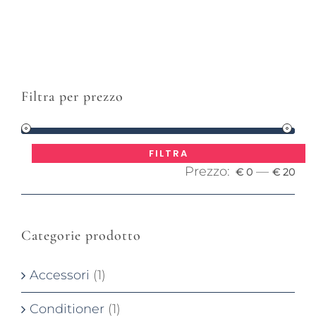
Filtra per prezzo
Pre
Pre
FILTRA
Prezzo:
—
Mi
Ma
€ 0
€ 20
Categorie prodotto
Accessori
(1)
Conditioner
(1)