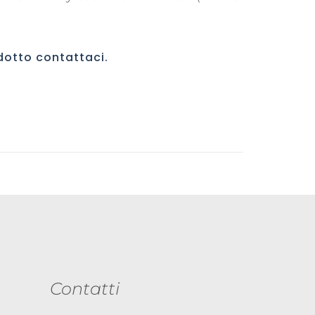
odotto
contattaci
.
Contatti