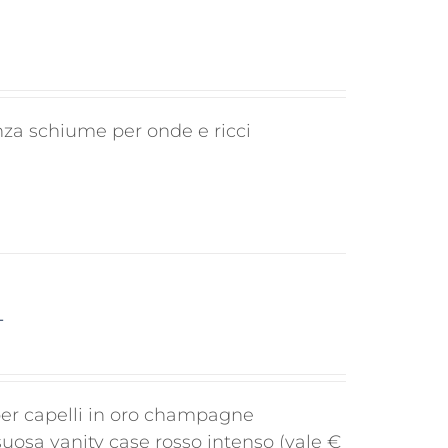
za schiume per onde e ricci
+
 per capelli in oro champagne
osa vanity case rosso intenso (vale €