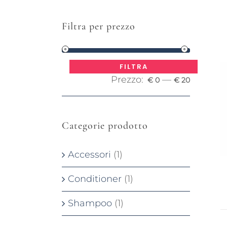
Filtra per prezzo
Prezzo
Prezzo
FILTRA
Prezzo:
—
Min
Max
€ 0
€ 20
Categorie prodotto
Accessori
(1)
Conditioner
(1)
Shampoo
(1)