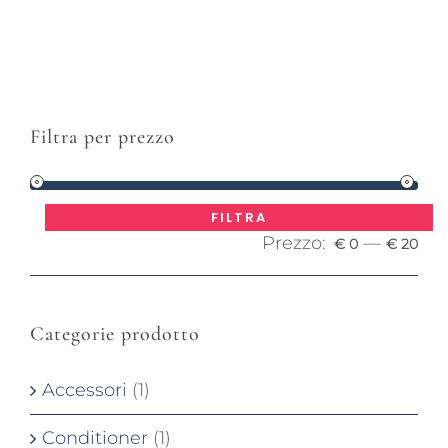
Filtra per prezzo
Pre
Pre
FILTRA
Prezzo:
—
Mi
Ma
€ 0
€ 20
Categorie prodotto
Accessori
(1)
Conditioner
(1)