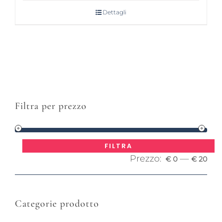
Dettagli
Filtra per prezzo
Pre
Pre
FILTRA
Prezzo:
—
Mi
Ma
€ 0
€ 20
Categorie prodotto