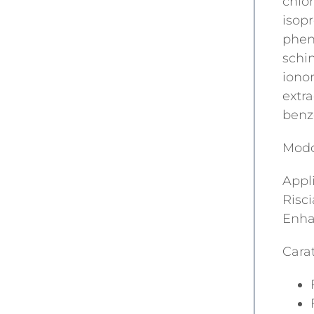
chlo
isopr
pheno
schin
iono
extr
benz
Modo
Appli
Risci
Enha
Carat