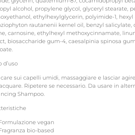
ride, glycerin, quaternium-87, cocamidopropyl beta
opyl alcohol, propylene glycol, glyceryl stearate, p
xyethanol, ethylhexylglycerin, polyimide-1, hexyl 
ziophyton rautanenii kernel oil, benzyl salicylate, 
ne, carnosine, ethylhexyl methoxycinnamate, linu
act, biosaccharide gum-4, caesalpinia spinosa gu
oate.
 d’uso
care sui capelli umidi, massaggiare e lasciar agi
acquare. Ripetere se necessario. Da usare in alter
ncing Shampoo.
teristiche
Formulazione vegan
Fragranza bio-based