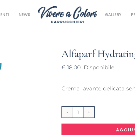
ENTI
NEWS
GALLERY
P
Alfaparf Hydrati
€
18,00
Disponibile
Crema lavante delicata sen
Alfaparf
Hydrating
AGGIUN
Co-