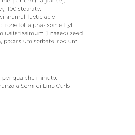
ine, parfum (fragrance),
eg-100 stearate,
cinnamal, lactic acid,
citronellol, alpha-isomethyl
m usitatissimum (linseed) seed
m, potassium sorbate, sodium
re per qualche minuto.
nanza a Semi di Lino Curls