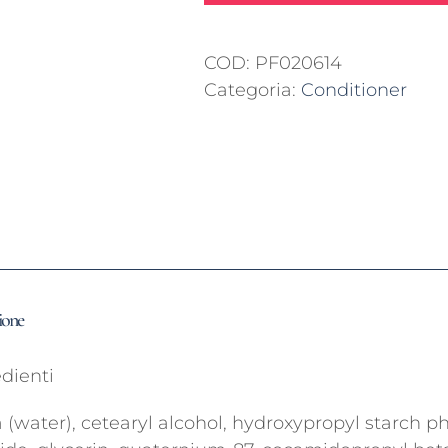
Wash
quantità
COD:
PF020614
Categoria:
Conditioner
ione
dienti
 (water), cetearyl alcohol, hydroxypropyl starch