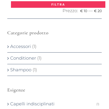
Pre
Pre
FILTRA
Prezzo:
—
Mi
Ma
€ 10
€ 20
Categorie prodotto
Accessori
(1)
Conditioner
(1)
Shampoo
(1)
Esigenze
Capelli indisciplinati
(1)