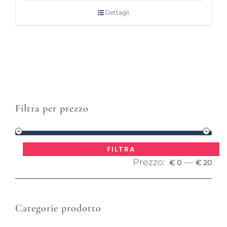
Dettagli
Filtra per prezzo
Pre
Pre
FILTRA
Prezzo:
—
Mi
Ma
€ 0
€ 20
Categorie prodotto