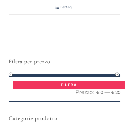
Dettagli
Filtra per prezzo
Pre
Pre
FILTRA
Prezzo:
—
Mi
Ma
€ 0
€ 20
Categorie prodotto